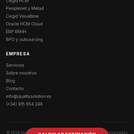
Cegid HCM
Peoplenet y Meta4
Cegid Visualtime
Oracle HCM Cloud
ERP RRHH
BPO y outsourcing
EMPRESA
Servicios
Sobre nosotros
Blog
Contacto
info@qualitysolution.es
(+34) 915 654 248
© 2026 Quality Solution Consulting · Todos los derechos reservados