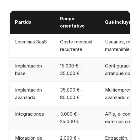
Rango
Partida
Qué incluye
orientativo
Licencias SaaS
Coste mensual
Usuarios, módulo
recurrente
mantenimiento c
Implantación
15.000 € -
Configuración in
base
35.000 €
arranque contro
Implantación
35.000 € -
Multiempresa, a
avanzada
80.000 €
avanzado o fluj
Integraciones
3.000 € -
APIs, e-commerc
25.000 €
externas o siste
Migración de
2.000 € -
Extracción, limp