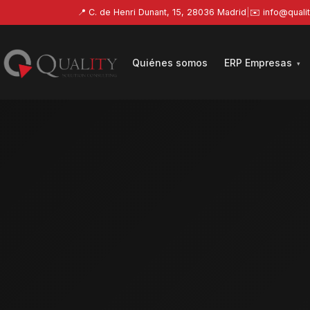
📍 C. de Henri Dunant, 15, 28036 Madrid
|
✉️ info@qualit
Quiénes somos
ERP Empresas
▾