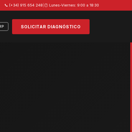
📞 (+34) 915 654 248
|
🕐 Lunes-Viernes: 9:00 a 18:30
SOLICITAR DIAGNÓSTICO
RP