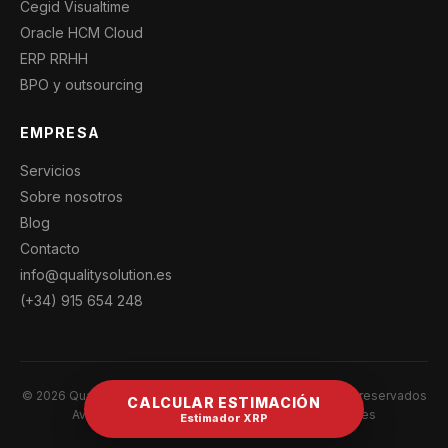
Cegid Visualtime
Oracle HCM Cloud
ERP RRHH
BPO y outsourcing
EMPRESA
Servicios
Sobre nosotros
Blog
Contacto
info@qualitysolution.es
(+34) 915 654 248
© 2026 Quality Solution Consulting · Todos los derechos reservados
CALCULAR ESTIMACIÓN
Aviso legal
Política de privacidad
Política de cookies
Estimador XRP