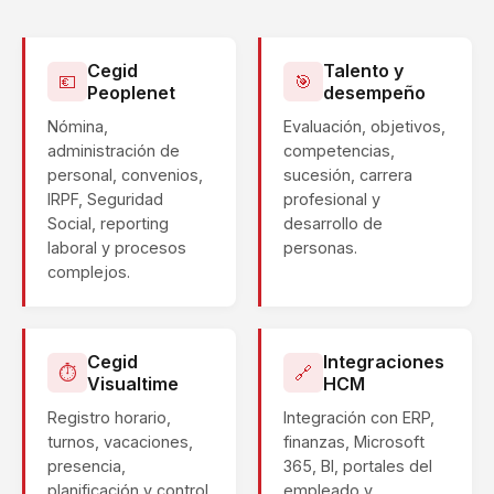
Cegid
Talento y
💶
🎯
Peoplenet
desempeño
Nómina,
Evaluación, objetivos,
administración de
competencias,
personal, convenios,
sucesión, carrera
IRPF, Seguridad
profesional y
Social, reporting
desarrollo de
laboral y procesos
personas.
complejos.
Cegid
Integraciones
⏱
🔗
Visualtime
HCM
Registro horario,
Integración con ERP,
turnos, vacaciones,
finanzas, Microsoft
presencia,
365, BI, portales del
planificación y control
empleado y