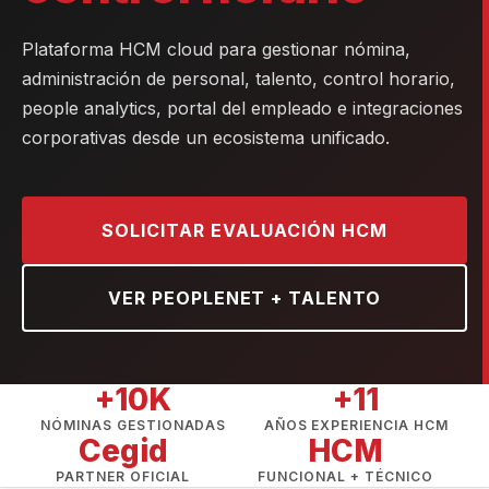
Plataforma HCM cloud para gestionar nómina,
administración de personal, talento, control horario,
people analytics, portal del empleado e integraciones
corporativas desde un ecosistema unificado.
SOLICITAR EVALUACIÓN HCM
VER PEOPLENET + TALENTO
+10K
+11
NÓMINAS GESTIONADAS
AÑOS EXPERIENCIA HCM
Cegid
HCM
PARTNER OFICIAL
FUNCIONAL + TÉCNICO